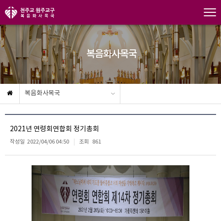
복음화사목국
복음화사목국
2021년 연령회연합회 정기총회
작성일
2022/04/06 04:50
조회
861