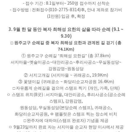
-
접수 기간
: 8.1
일부터
~ 250
명 접수까지 선착순
-
접수방법
:
전화접수
(010-2775-8314)
후
,
안내 계좌로 참가비
(1
만원
)
입금 후
,
확정
3. 9
(9.1 ~
월 한 달 동안 복자 최해성 요한의 삶을 따라 순례
9.30)
(
□
원주교구 순례길 중 복자 최해성 요한과 관계된 길 걷기
총
74.1Km)
①
원주교구 순례길
“
최해성 요한길
” (
총
37.8km)
서지마을
~
옛술미공소
~
대안리공소
~
후리사공소
~
무실동성당
~
강원감영
~
원동성당
②
서지고개길
(
서지마을
~
귀래공소
, 19.9Km)
③
꽃댕이길
(
귀래공소
~
화당리순교자공원
16.4Km)
□
자유롭게 순례길을 걸으며 스탬프 찍기
(
개인
,
가족
,
단체
)
ㅇ 스탬프 위치
(8
곳
) :
서지마을
,
대안리공소
,
후리사공소
(
공소순례
스템프
),
강원감영
,
원동성당
,
무실동성당
(
본당순례 스템프
),
귀래공소
,
화당리순교자공원
,
ㅇ
팸플릿은 스템프 찍는 장소에 비치
□
완주자에 대하여
(
스탬프 완료자
)
기념품 제공
ㅇ
9
월
23
일까지 완료 자는 서지마을 순교자 현양 미사에서 제공