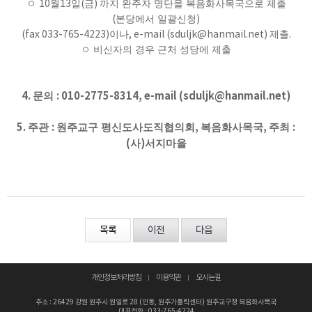
ㅇ
10
월
13
일
(
금
)
까지 완주자 명단을 복음화
사목국으로 제출
(
본당에서 일괄신청
)
(fax 033-765-4223)
이나
, e-mail (sduljk@hanmail.net)
제출
.
ㅇ 비신자의 경우 근처 성당에 제출
4.
: 010-2775-8314,
e-mail (sduljk@hanmail.net)
문의
5.
:
,
,
:
주관
원주교구 평신도사도직협의회
복음화사목국
주최
(
)
사
서지마을
목록
이전
다음
개인정보처리방침
이용약관
오시는길
주소 : 26429 강원 원주시 원일로 28 (인동, 원주가톨릭센터) 원주교구청 복음화사목국
대표전화 : 033-765-4224