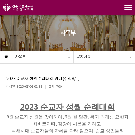
사목부
사목부
공지사항
2023 순교자 성월 순례대회 안내(수정8/1)
작성일
2023/07/07 01:29
조회
709
2023
순교자 성월 순례대회
9
월 순교자 성월을 맞이하여
, 9
월 한 달간
,
복자 최해성 요한과
최비르지따
,
김강이 시몬을 기리고
,
박해시대 순교자들의 자취를 따라 걸으며
,
순교 성인들의