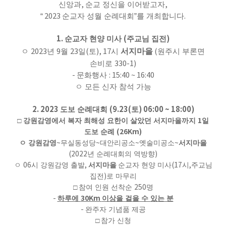
신앙과
,
순교 정신을 이어받고자
,
“ 2023
순교자 성월 순례대회
”
를 개최합니다
.
1.
(
)
순교자 현양 미사
주교님 집전
서지마을
ㅇ
2023
년
9
월
23
일
(
토
), 17
시
(
원주시 부론면
손비로
330-1)
-
문화행사
: 15:40 ~ 16:40
ㅇ 모든 신자 참석 가능
2. 2023
(9.23(
) 06:00 ~ 18:00)
도보 순례대회
토
1
□
강원감영에서 복자 최해성 요한이 살았던 서지마을까지
일
(26Km)
도보 순례
ㅇ 강원감영
~
무실동성당
~
대안리공소
~
옛술미공소
~
서지마을
(2022
년 순례대회의 역방향
)
ㅇ
06
시 강원감영 출발
,
서지마을
순교자 현양 미사
(17
시
,
주교님
집전
)
로 마무리
□
참여 인원 선착순
250
명
30Km
-
하루에
이상을 걸을 수 있는 분
-
완주자 기념품 제공
□
참가 신청