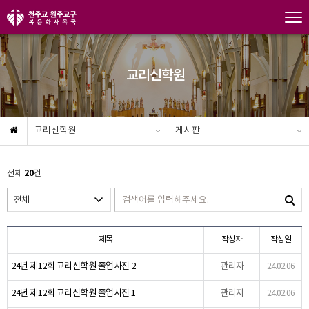
교리신학원
교리신학원
게시판
20
전체
건
제목
작성자
작성일
24년 제12회 교리신학원 졸업사진 2
관리자
24.02.06
24년 제12회 교리신학원 졸업사진 1
관리자
24.02.06