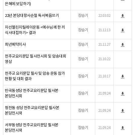
은혜에 보답하기)
22년 본당대항사순절 독서복음쓰기
장승기
22.03.02
자선첼린지릴레이운동 <예수님께 한 끼
장승기
21.12.13
식사대접하기> 결과
희년폐막미사
장승기
21.11.27
천주교요리문답 필사전시회 및 암송대회
장승기
21.10.22
영상
천주교 요리문답 필사 및 암송 운동 참가
장승기
21.10.17
현황 및 대회 결과
반곡동성당 천주교요리문답 필사본
장승기
21.09.24
본당전시회
청전동 성당 천주교요리문답 필사본
장승기
21.09.24
본당전시뫼
서부동성당 천주교요리문답 필사본
장승기
21.09.24
본당전시뫼