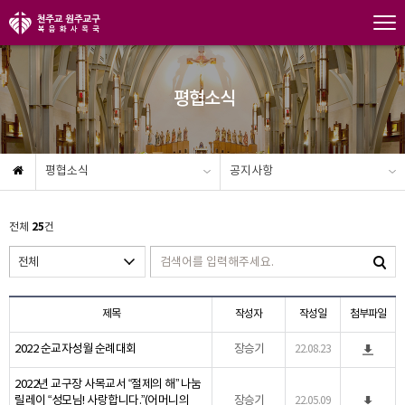
평협소식
평협소식
공지사항
25
전체
건
제목
작성자
작성일
첨부파일
2022 순교자성월 순례대회
장승기
22.08.23
2022년 교구장 사목교서 “절제의 해” 나눔
릴레이 “성모님! 사랑합니다.”(어머니의
장승기
22.05.09