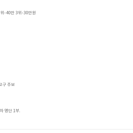
-40만 3위-30만원
주교구 주보
자 명단 1부.