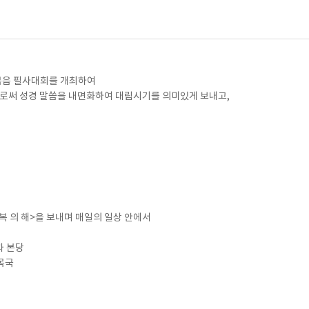
복음 필사대회를 개최하여
함으로써 성경 말씀을 내면화하여 대림시기를 의미있게 보내고,
기
복 의 해>을 보내며 매일의 일상 안에서
과 본당
목국