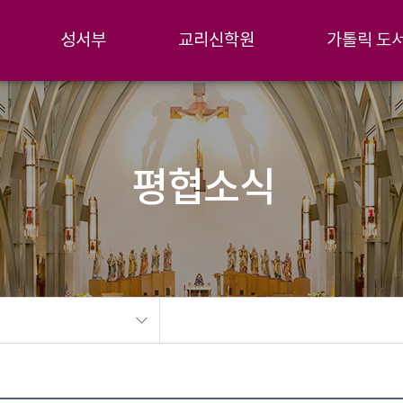
성서부
교리신학원
가톨릭 도
평협소식