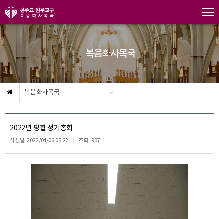
복음화사목국
복음화사목국
2022년 평협 정기총회
작성일
2022/04/06 05:22
조회
907