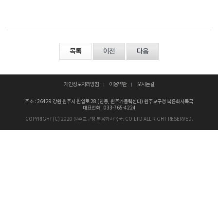
목록
이전
다음
개인정보처리방침
이용약관
오시는길
주소 : 26429 강원 원주시 원일로 28 (인동, 원주가톨릭센터) 원주교구청 복음화사목국
대표전화 : 033-765-4224
COPYRIGHT(C) 2020 원주교구청 복음화사목국. CO.LTD ALL RIGHT RESERVED.